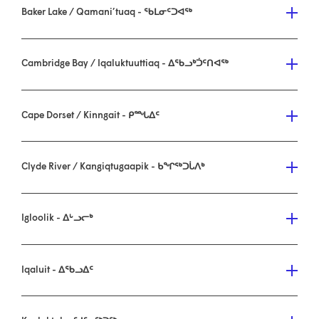
Baker Lake / Qamani’tuaq - ᖃᒪᓂᑦᑐᐊᖅ
Cambridge Bay / Iqaluktuuttiaq - ᐃᖃᓗᒃᑑᑦᑎᐊᖅ
Cape Dorset / Kinngait - ᑭᙵᐃᑦ
Clyde River / Kangiqtugaapik - ᑲᖏᖅᑐᒑᐱᒃ
Igloolik - ᐃᒡᓗᓕᒃ
Iqaluit - ᐃᖃᓗᐃᑦ