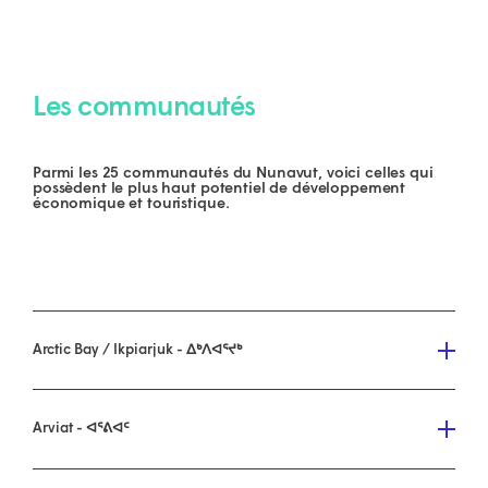
Les communautés
Parmi les 25 communautés du Nunavut, voici celles qui
possèdent le plus haut potentiel de développement
économique et touristique.
Arctic Bay / Ikpiarjuk - ᐃᒃᐱᐊᕐᔪᒃ
Arviat - ᐊᕐᕕᐊᑦ