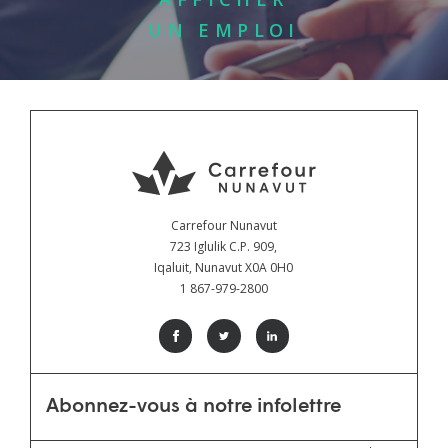
UN EMPLOI
Carrefour Nunavut
723 Iglulik C.P. 909,
Iqaluit, Nunavut X0A 0H0
1 867-979-2800
Abonnez-vous à notre infolettre