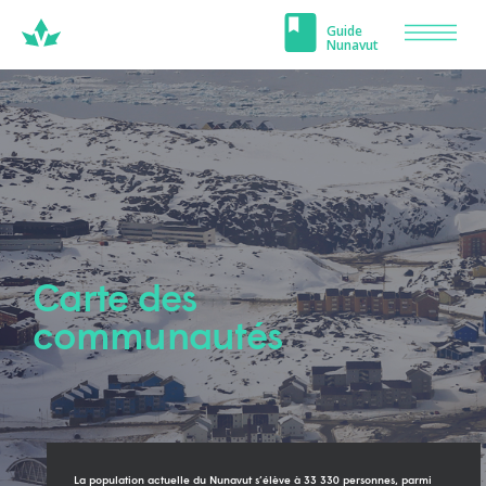
Carrefour
Guide
VIVRE
Men
Nunavut
Nunavut
Carte des
communautés
La population actuelle du Nunavut s’élève à 33 330 personnes, parmi