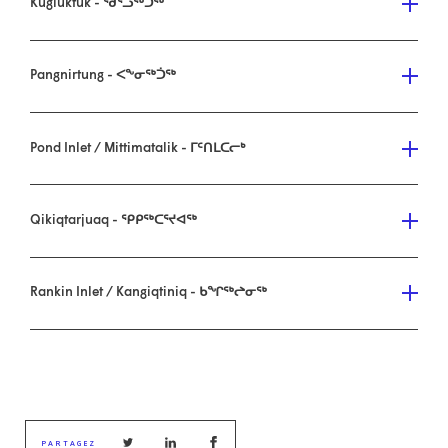
Kugluktuk - ᖁᕐᓗᖅᑐᖅ
Pangnirtung - ᐸᖕᓂᖅᑑᖅ
Pond Inlet / Mittimatalik - ᒥᑦᑎᒪᑕᓕᒃ
Qikiqtarjuaq - ᕿᑭᖅᑕᕐᔪᐊᖅ
Rankin Inlet / Kangiqtiniq - ᑲᖏᖅᖠᓂᖅ
PARTAGEZ