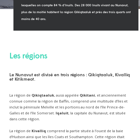
lesquelles on compte 84 % d’Inuits. Des 28 000 Inuits vivant au Nunavut,
plus de la moitié habitent la région Qikiqtaaluk et près des trois quarts ont
moins de 40 ans.
Les régions
Le Nunavut est divisé en trois régions : Qikiqtaaluk, Kivalliq
et Kitikmeot.
La région de
Qikiqtaaluk
, aussi appelée
Qikitani
, et anciennement
connue comme la région de Baffin, comprend une multitude d’îles et
inclut la péninsule Melville et les portions au nord de l’île Prince-de-
Galles et de l’île Somerset.
Iqaluit
, la capitale du Nunavut, est située
dans cette région.
La région de
Kivalliq
comprend la partie située à l’ouest de la baie
d’Hudson ainsi que les îles Coats et Southampton. Cette région était