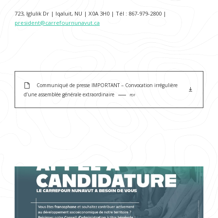
723, Iglulik Dr | Iqaluit, NU | X0A 3H0 | Tél : 867-979-2800 |
president@carrefournunavut.ca
Communiqué de presse IMPORTANT – Convocation irrégulière
d’une assemblée générale extraordinaire
PDF