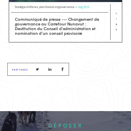
Stratégie d'affaires, planification et gouvernance —
Aug 2025
L
Communiqué de presse --- Changement de
I
gouvernance au Carrefour Nunavut :
R
Destitution du Conseil d’administration et
E
nomination d’un conseil provisoire
PARTAGEZ
DÉPOSER