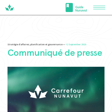
Carrefour
Guide
NOUVELLES
ÉVÉNEMENTS
Men
Nunavut
Nunavut
Stratégie d'affaires, planification et gouvernance —
12 September 2025
Communiqué de presse