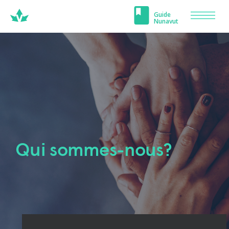
Carrefour
Guide
À PROPOS
Men
Nunavut
Nunavut
Qui sommes-nous?