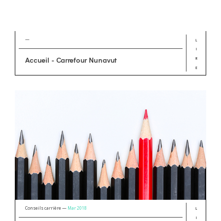
—
L
I
R
Accueil - Carrefour Nunavut
E
Conseils carrière —
Mar 2018
L
I