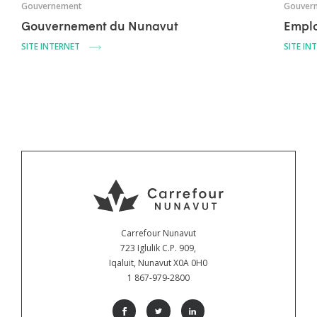
Gouvernement
Gouver
Gouvernement du Nunavut
Emplo
SITE INTERNET
SITE IN
Carrefour Nunavut
723 Iglulik C.P. 909,
Iqaluit, Nunavut X0A 0H0
1 867-979-2800