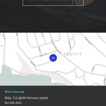
Nous trouver
Bldg, 723 Igluliik Nunavut, Iqaluit,
NU X0A 0H0,