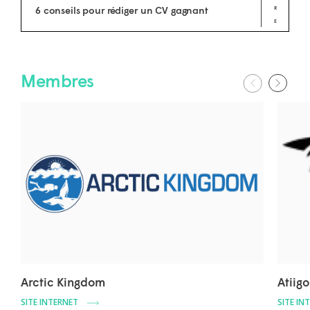
R
6 conseils pour rédiger un CV gagnant
E
Membres
Arctic Kingdom
Atiig
SITE INTERNET
SITE IN